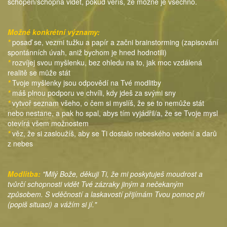
schopen/schopna vidět, pokud věříš, že možné je všechno.
Možné konkrétní významy:
*
posaď se, vezmi tužku a papír a začni brainstorming (zapisování
spontánních úvah, aniž bychom je hned hodnotili)
*
rozvíjej svou myšlenku, bez ohledu na to, jak moc vzdálená
realitě se může stát
*
Tvoje myšlenky jsou odpovědí na Tvé modlitby
*
máš plnou podporu ve chvíli, kdy jdeš za svými sny
*
vytvoř seznam všeho, o čem si myslíš, že se to nemůže stát
nebo nestane, a pak ho spal, abys tím vyjádřil/a, že se Tvoje mysl
otevírá všem možnostem
*
věz, že si zasloužíš, aby se Ti dostalo nebeského vedení a darů
z nebes
Modlitba:
"Milý Bože, děkuji Ti, že mi poskytuješ
moudrost a
tvůrčí schopnosti vidět
Tvé zázraky jiným a nečekaným
způsobem.
S vděčností a laskavostí přijímám Tvou pomoc
při
(popiš situaci) a vážím si jí."