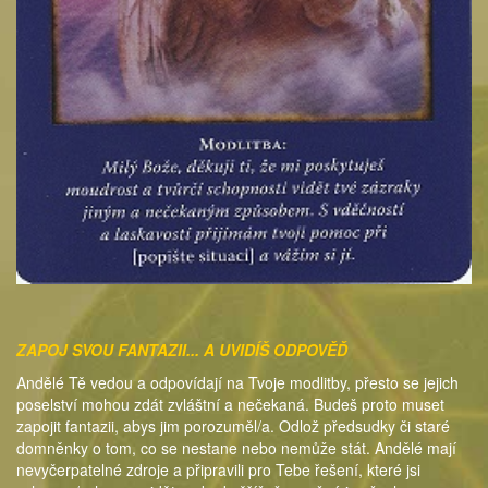
ZAPOJ SVOU FANTAZII... A UVIDÍŠ ODPOVĚĎ
Andělé Tě vedou a odpovídají na Tvoje modlitby, přesto se jejich
poselství mohou zdát zvláštní a nečekaná. Budeš proto muset
zapojit fantazii, abys jim porozuměl/a. Odlož předsudky či staré
domněnky o tom, co se nestane nebo nemůže stát. Andělé mají
nevyčerpatelné zdroje a připravili pro Tebe řešení, které jsi